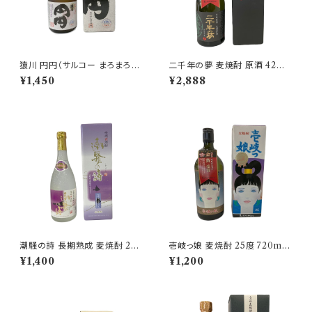
猿川 円円（サルコー まろまろ）
二千年の夢 麦焼酎 原酒 42度
麦焼酎 25度 720ml【猿川伊豆
720ml【壱岐の蔵酒造】
¥1,450
¥2,888
酒造】
潮騒の詩 長期熟成 麦焼酎 25
壱岐っ娘 麦焼酎 25度 720ml
度 720ml【猿川伊豆酒造】
【壱岐の蔵酒造】
¥1,400
¥1,200