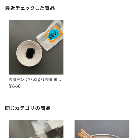
最近チェックした商品
壱岐産ひじき（35g）【壱岐 長田
商店】
¥660
同じカテゴリの商品