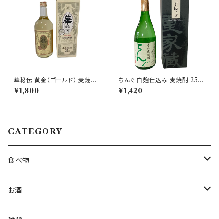
華秘伝 黄金（ゴールド） 麦焼酎
ちんぐ 白麹仕込み 麦焼酎 25度
28度 720ml【株式会社壱岐の
720ml【重家酒造】
¥1,800
¥1,420
華】
CATEGORY
食べ物
うに
お酒