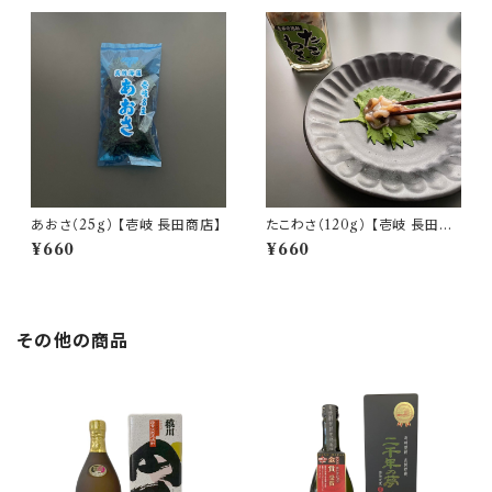
あおさ（25g） 【壱岐 長田商店】
たこわさ（120g） 【壱岐 長田商
店】
¥660
¥660
その他の商品