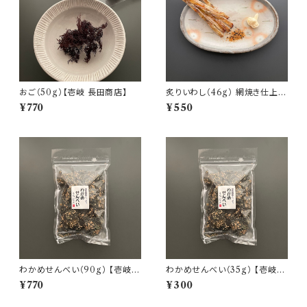
おご（50g）【壱岐 長田商店】
炙りいわし（46g） 網焼き仕上げ
【壱岐 長田商店】
¥770
¥550
わかめせんべい（90g） 【壱岐
わかめせんべい（35g） 【壱岐
長田商店】
長田商店】
¥770
¥300