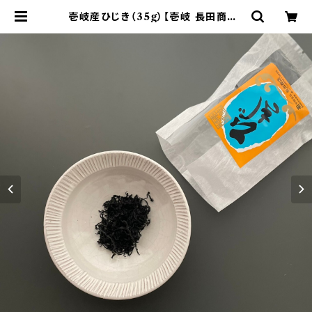
壱岐産ひじき（35g）【壱岐 長田商店】
| 壱岐のお土産屋さん