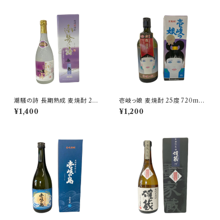
潮騒の詩 長期熟成 麦焼酎 25
壱岐っ娘 麦焼酎 25度 720ml
度 720ml【猿川伊豆酒造】
【壱岐の蔵酒造】
¥1,400
¥1,200