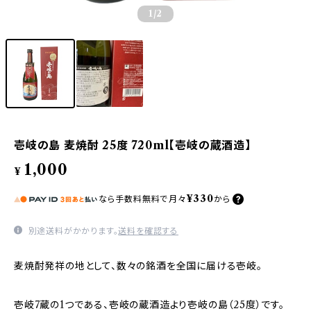
1
/2
壱岐の島 麦焼酎 25度 720ml【壱岐の蔵酒造】
1,000
¥
¥330
なら
手数料無料で
月々
から
別途送料がかかります。
送料を確認する
麦焼酎発祥の地として、数々の銘酒を全国に届ける壱岐。
壱岐7蔵の1つである、壱岐の蔵酒造より壱岐の島（25度）です。