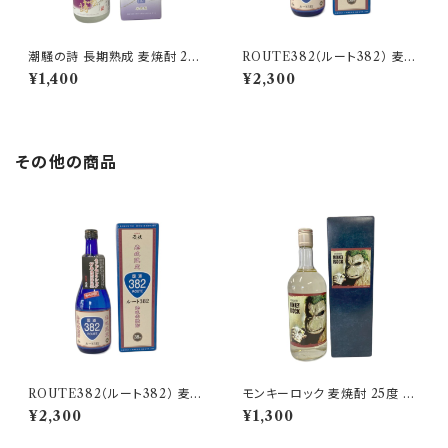
潮騒の詩 長期熟成 麦焼酎 25
ROUTE382（ルート382） 麦焼
度 720ml【猿川伊豆酒造】
酎 38度 720ml【玄海酒造】 壱
¥1,400
¥2,300
岐限定
その他の商品
ROUTE382（ルート382） 麦焼
モンキーロック 麦焼酎 25度 72
酎 38度 720ml【玄海酒造】 壱
0ml【天の川酒造】
¥2,300
¥1,300
岐限定