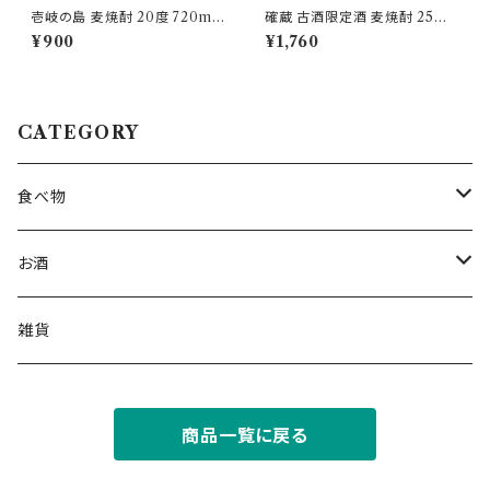
壱岐の島 麦焼酎 20度 720ml
確蔵 古酒限定酒 麦焼酎 25度
【壱岐の蔵酒造】
720ml【重家酒造】
¥900
¥1,760
CATEGORY
食べ物
うに
お酒
ご飯・お酒のお供
焼酎
雑貨
海産物
日本酒
商品一覧に戻る
リキュール