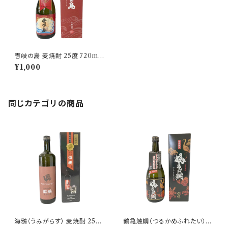
壱岐の島 麦焼酎 25度 720ml
【壱岐の蔵酒造】
¥1,000
同じカテゴリの商品
海鴉（うみがらす） 麦焼酎 25度
鶴亀触鯛（つるかめふれたい）