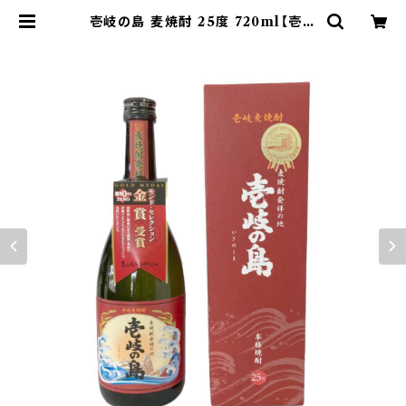
壱岐の島 麦焼酎 25度 720ml【壱岐
の蔵酒造】 | 壱岐のお土産屋さん