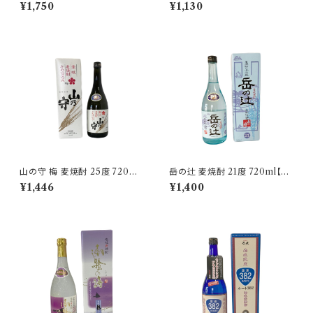
720ml【株式会社壱岐の華】
麦焼酎 25度 720ml【玄海酒
¥1,750
¥1,130
造】 壱岐限定
山の守 梅 麦焼酎 25度 720ml
岳の辻 麦焼酎 21度 720ml【山
【山の守酒造】
の守酒造】
¥1,446
¥1,400