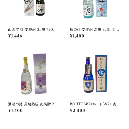
山の守 梅 麦焼酎 25度 720ml
岳の辻 麦焼酎 21度 720ml【山
【山の守酒造】
の守酒造】
¥1,446
¥1,400
潮騒の詩 長期熟成 麦焼酎 25
ROUTE382（ルート382） 麦焼
度 720ml【猿川伊豆酒造】
酎 38度 720ml【玄海酒造】 壱
¥1,400
¥2,300
岐限定