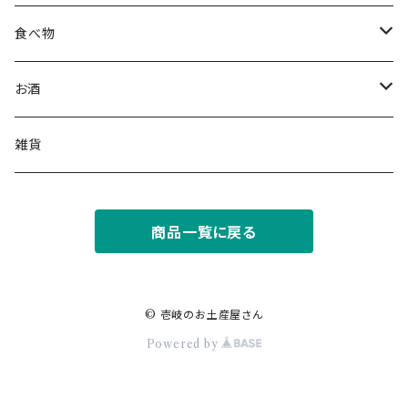
食べ物
うに
お酒
ご飯・お酒のお供
焼酎
雑貨
海産物
日本酒
商品一覧に戻る
リキュール
© 壱岐のお土産屋さん
Powered by