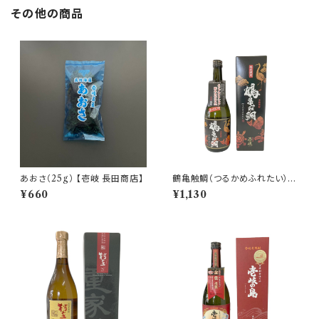
その他の商品
あおさ（25g） 【壱岐 長田商店】
鶴亀触鯛（つるかめふれたい）
麦焼酎 25度 720ml【玄海酒
¥660
¥1,130
造】 壱岐限定