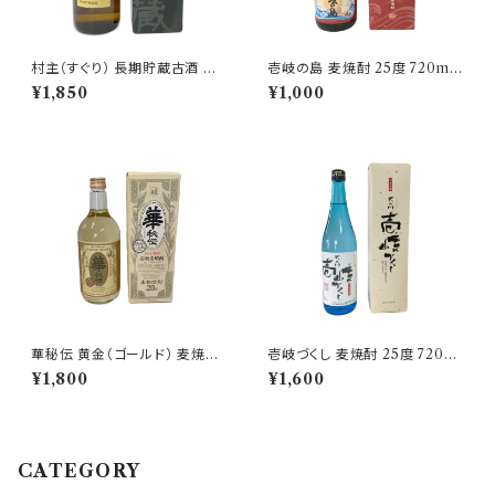
村主（すぐり） 長期貯蔵古酒 麦
壱岐の島 麦焼酎 25度 720ml
焼酎 25度 720ml【重家酒造】
【壱岐の蔵酒造】
¥1,850
¥1,000
華秘伝 黄金（ゴールド） 麦焼酎
壱岐づくし 麦焼酎 25度 720ml
28度 720ml【株式会社壱岐の
【天の川酒造】
¥1,800
¥1,600
華】
CATEGORY