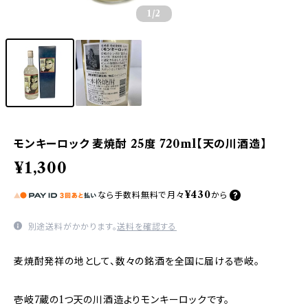
1
/2
モンキーロック 麦焼酎 25度 720ml【天の川酒造】
¥1,300
¥430
なら
手数料無料で
月々
から
別途送料がかかります。
送料を確認する
麦焼酎発祥の地として、数々の銘酒を全国に届ける壱岐。
壱岐7蔵の1つ天の川酒造よりモンキーロックです。