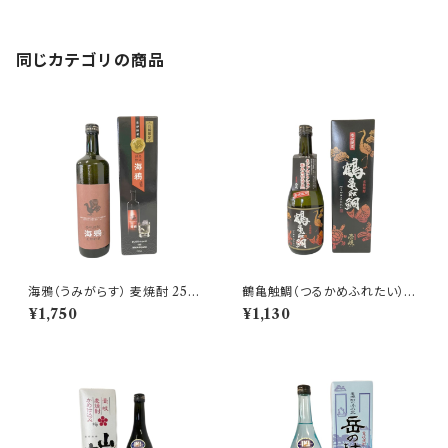
同じカテゴリの商品
海鴉（うみがらす） 麦焼酎 25度
鶴亀触鯛（つるかめふれたい）
720ml【株式会社壱岐の華】
麦焼酎 25度 720ml【玄海酒
¥1,750
¥1,130
造】 壱岐限定