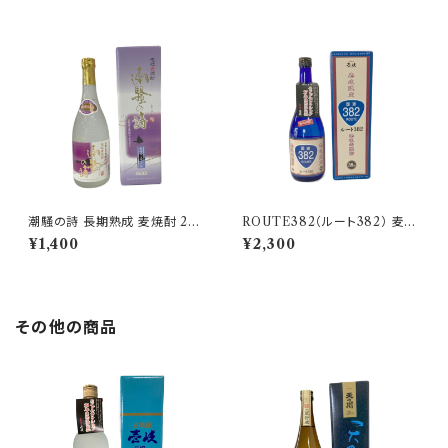
潮騒の詩 長期熟成 麦焼酎 25
ROUTE382（ルート382） 麦焼
度 720ml【猿川伊豆酒造】
酎 38度 720ml【玄海酒造】 壱
¥1,400
¥2,300
岐限定
その他の商品