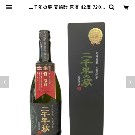
二千年の夢 麦焼酎 原酒 42度 720m
l【壱岐の蔵酒造】 | 壱岐のお土産屋さ
ん