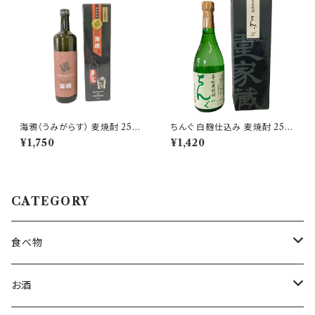
海鴉（うみがらす） 麦焼酎 25度
ちんぐ 白麹仕込み 麦焼酎 25度
720ml【株式会社壱岐の華】
720ml【重家酒造】
¥1,750
¥1,420
CATEGORY
食べ物
うに
お酒