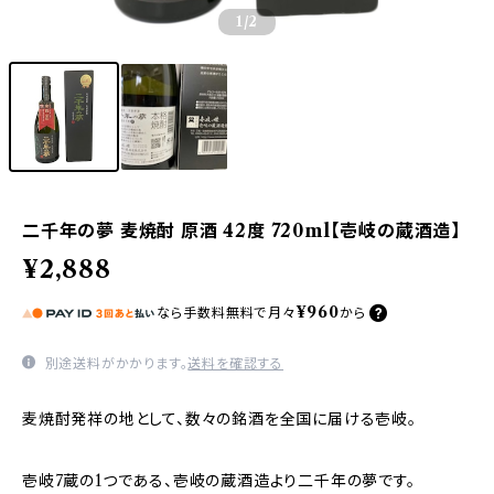
1
/2
二千年の夢 麦焼酎 原酒 42度 720ml【壱岐の蔵酒造】
¥2,888
¥960
なら
手数料無料で
月々
から
別途送料がかかります。
送料を確認する
麦焼酎発祥の地として、数々の銘酒を全国に届ける壱岐。
壱岐7蔵の1つである、壱岐の蔵酒造より二千年の夢です。