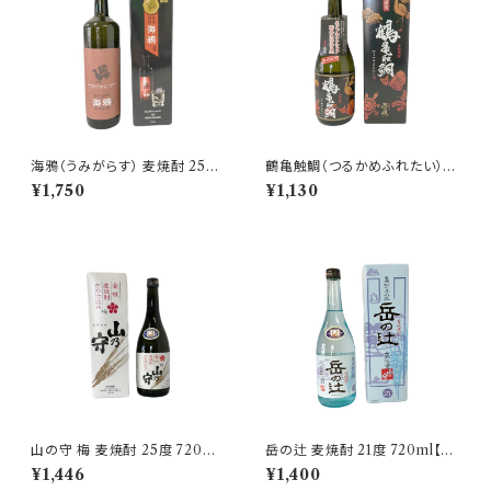
海鴉（うみがらす） 麦焼酎 25度
鶴亀触鯛（つるかめふれたい）
720ml【株式会社壱岐の華】
麦焼酎 25度 720ml【玄海酒
¥1,750
¥1,130
造】 壱岐限定
山の守 梅 麦焼酎 25度 720ml
岳の辻 麦焼酎 21度 720ml【山
【山の守酒造】
の守酒造】
¥1,446
¥1,400