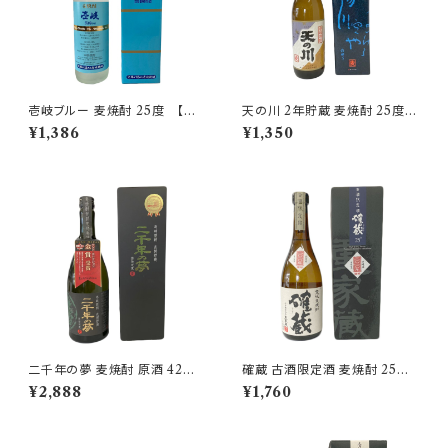
壱岐ブルー 麦焼酎 25度 【玄
天の川 2年貯蔵 麦焼酎 25度 7
海酒造】
20ml【天の川酒造】
¥1,386
¥1,350
二千年の夢 麦焼酎 原酒 42度
確蔵 古酒限定酒 麦焼酎 25度
720ml【壱岐の蔵酒造】
720ml【重家酒造】
¥2,888
¥1,760